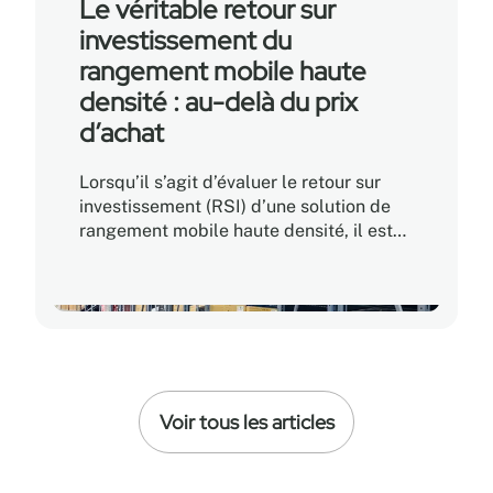
Le véritable retour sur
est aménagé et utilisé.
investissement du
rangement mobile haute
densité : au-delà du prix
d’achat
Lorsqu’il s’agit d’évaluer le retour sur
investissement (RSI) d’une solution de
rangement mobile haute densité, il est
facile de croire que le prix d’achat le
plus bas offre le chemin le plus rapide
vers la rentabilité. En réalité, le véritable
RSI repose sur le coût total de
possession (CTP), qui tient compte non
seulement de l’investissement initial,
mais aussi de l’efficacité opérationnelle,
Voir tous les articles
de la durabilité et de l’évolutivité à long
terme.