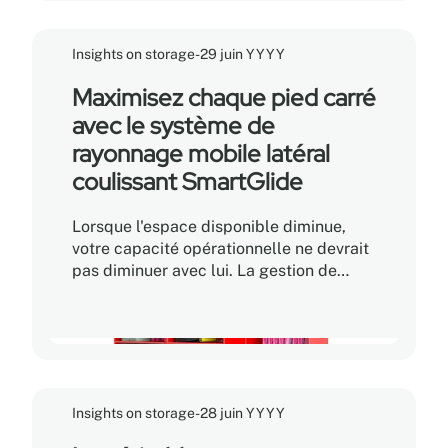
environnements d'apprentissage
numérique. Pour les gestionnaires de
Insights on storage
-
29 juin YYYY
bibliothèques et les responsables des
installations, cette évolution soulève un
Maximisez chaque pied carré
défi bien réel : comment agrandir les
avec le système de
espaces destinés aux activités
rayonnage mobile latéral
communautaires sans compromettre
l'intégrité des collections physiques?
coulissant SmartGlide
Lorsque l'espace disponible diminue,
votre capacité opérationnelle ne devrait
pas diminuer avec lui. La gestion de
volumes croissants de dossiers, de
boîtes d'archives, d'équipements
spécialisés et d'inventaire essentiel dans
un espace restreint donne souvent
l'impression qu'il n'y a tout simplement
plus assez de place. Le problème n'est
Insights on storage
-
28 juin YYYY
généralement pas le manque de
superficie, mais la façon dont l'espace