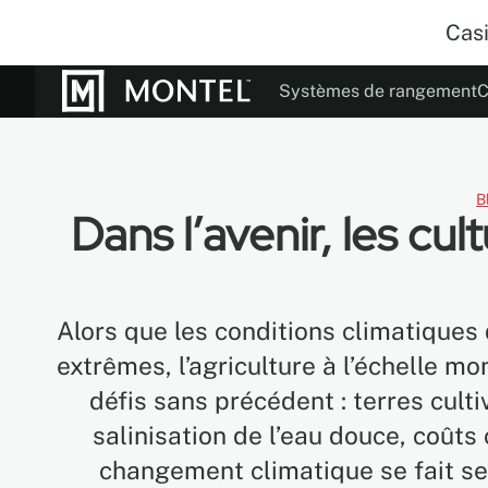
Cas
Systèmes de rangement
C
Documentation
Notre histoir
Couleurs
Mo
B
Dans l’avenir, les cul
Alors que les conditions climatiques
extrêmes, l’agriculture à l’échelle m
défis sans précédent : terres cult
salinisation de l’eau douce, coûts
changement climatique se fait sen