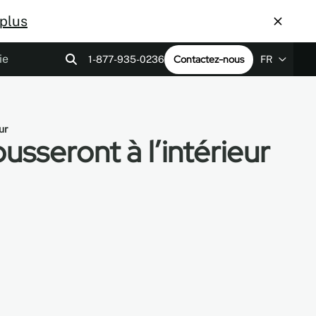
 plus
ie
Contactez-nous
1-877-935-0236
FR
EN
s A&D
ntactez-nous
Fichiers Revit
LEED v4
FR
ES
ur
ousseront à l’intérieur