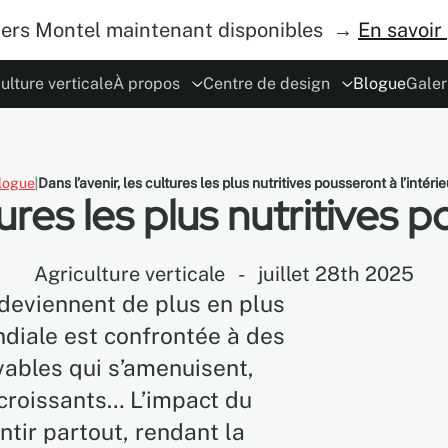
iers Montel maintenant disponibles →
En savoir
ulture verticale
À propos
Centre de design
Blogue
Galer
e
des d'opération
Le concept
ESG
Carrières
Sécurités
Devenez un distributeur
Planificateur MoDraw
Partenariat
Garantie
Co
logue
Dans l’avenir, les cultures les plus nutritives pousseront à l’intérie
tures les plus nutritives p
Agriculture verticale
-
juillet 28th 2025
 deviennent de plus en plus
ondiale est confrontée à des
ivables qui s’amenuisent,
 croissants… L’impact du
tir partout, rendant la