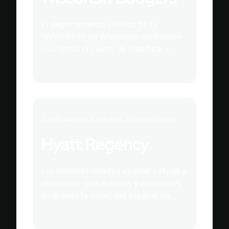
El departamento atlético de la
Universidad de Wisconsin necesitaba
una forma eficiente de clasificar y
almacenar el equipo de los Badgers y
material deportivo.
San Francisco, California, Estados Unidos
Hyatt Regency
Los estantes móviles ayudan a Hyatt a
almacenar más maletas y materiales
ocupando la mitad del espacio de
almacenamiento. Incluso los
establecimientos más elegantes