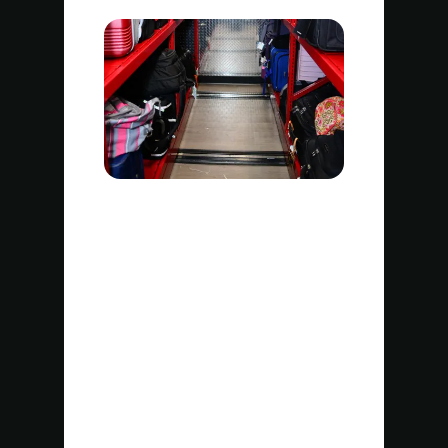
Quién se beneficia
Aeropuertos
Centros comerciales
Parques temáticos
Resorts
Moteles
Estaciones de tren
Estaciones de autobús