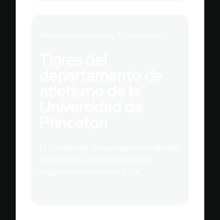
conocen el valor de la economía
espacial.
Princeton, Nueva Jersey, Estados Unidos
Tigres del
departamento de
atletismo de la
Universidad de
Princeton
El sistema de almacenamiento Montel
aumenta la capacidad para los
programas deportivos de la
Universidad de Princeton.