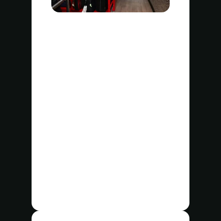
Tipos de artículos
Ropa
Bicicletas
Bolsas
Paraguas
Equipaje
Abrigos
Gorras
Equipaje de mano
Cochecitos