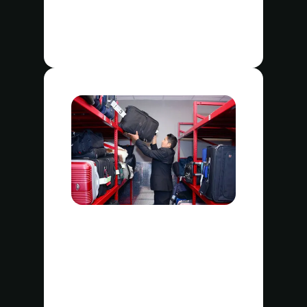
Casinos
Beneficios clave
Costo efectivo: minimiza los
costos de construcción
mientras optimiza el espacio
de almacenamiento del