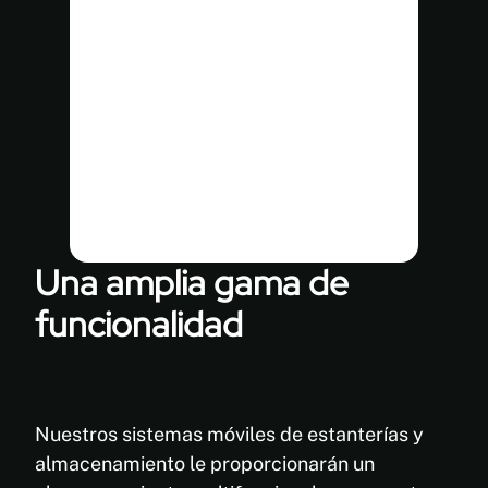
Personalizar el diseño de su
sistema elegido ofrece la
opción de integrar otros
elementos para crear
almacenamiento
multipropósito: barras para
abrigos, paneles, estantes,
gabinetes, etc.
Una amplia gama de
funcionalidad
Nuestros sistemas móviles de estanterías y
almacenamiento le proporcionarán un