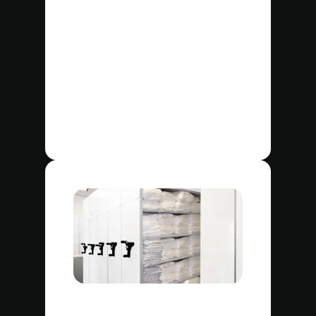
Manteles, caminos de mesa,
servilletas y posavasos
Guantes de horno y guantes
de cocina
Batas
Forros
Quién se beneficia