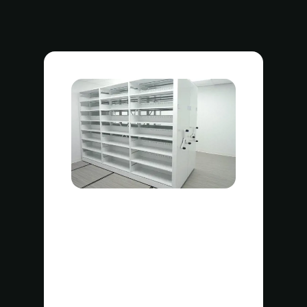
Tipos de artículos
Toallas
Sábanas, mantas y fundas de
almohada
Paños de cocina y trapos