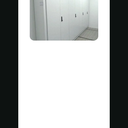
Beneficios clave
Un solo usuario puede operar
el rack más pesado de la
instalación sin ayuda.
Ahorre al menos el 50% de su
espacio o duplique su
capacidad de
almacenamiento,
contribuyendo directamente
a la reducción de los costos
relacionados con el
almacenamiento y creando