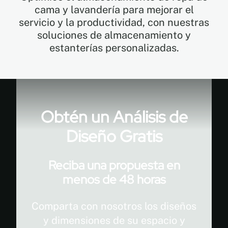
cama y lavandería para mejorar el
servicio y la productividad, con nuestras
EN
soluciones de almacenamiento y
estanterías personalizadas.
FR
ES
Obtén un Análisis de
Diseño Gratis
Reciba una propuesta en
menos de 48 horas
Comparta con nosotros los diseños
y dimensiones de su espacio y