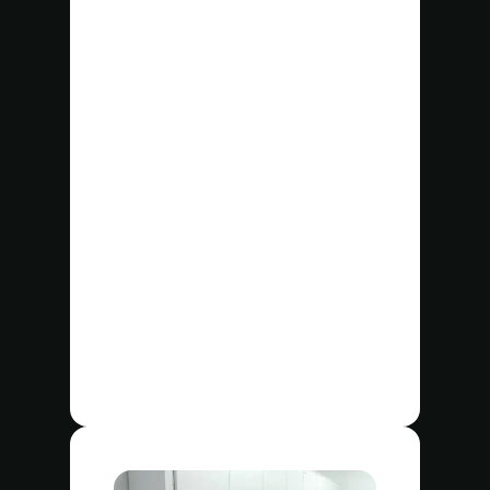
Lavanderías
Centros de salud y hospitales
Salas limpias
Resorts
Hoteles
Moteles
Cruceros
Casinos
Servicios de limpieza
Vestuarios