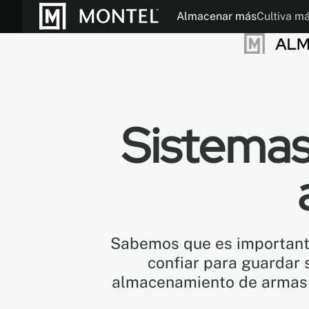
Almacenar más
Cultiva m
Folletos
Modos de Operac
Nuestra Histor
Sistema
Sabemos que es importante
confiar para guardar 
almacenamiento de armas 