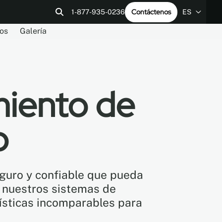
Contáctenos
1-877-935-0236
ES
os
Galería
EN
res
ía
Contáctenos
Archivos REVIT
LEED v4
FR
ES
iento de
o
guro y confiable que pueda
, nuestros sistemas de
sticas incomparables para