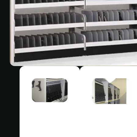
Tipos de
Quién se
artículos
beneficia
Cascos
Servicios de