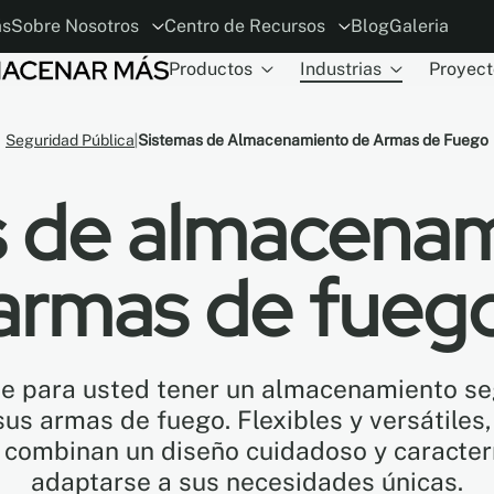
ás
Sobre Nosotros
Centro de Recursos
Blog
Galeria
Productos
Industrias
Proyect
ión
ia
El concepto
Planificador MoDraw
ESG
Carreras
Alianzas con Arquitectos y Diseñado
Conviértase en distribuidor
Garant
Seguridad Pública
Sistemas de Almacenamiento de Armas de Fuego
s de almacenam
armas de fueg
 para usted tener un almacenamiento se
sus armas de fuego. Flexibles y versátiles
combinan un diseño cuidadoso y caracterí
adaptarse a sus necesidades únicas.