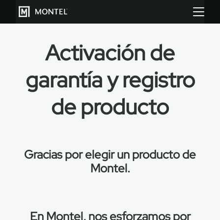
Activación de
garantía y registro
Almacenar más
Cultiva más
de producto
Sobre Nosotros
Centro de Recursos
Gracias por elegir un producto de
Blog
Montel.
Galeria
En Montel, nos esforzamos por