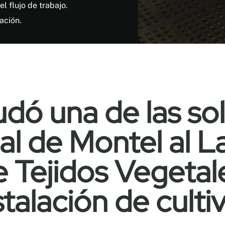
el flujo de trabajo.
ación.
ó una de las so
cal de Montel al 
e Tejidos Vegetal
stalación de culti