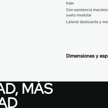
bajo
Con asistencia mecáni
suelo modular
Lateral deslizante y m
Dimensiones y esp
AD, MÁS
Dim
AD