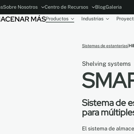
ás
Sobre Nosotros
Centro de Recursos
Blog
Galeria
Productos
Industrias
Proyect
ión
ia
El concepto
Planificador MoDraw
ESG
Carreras
Alianzas con Arquitectos y Diseñado
Conviértase en distribuidor
Garant
Sistemas de estanterías
Hí
Shelving systems
SMA
Sistema de es
para múltiple
El sistema de alma