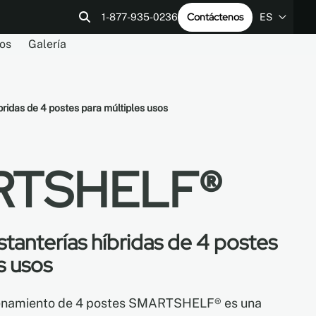
Contáctenos
1-877-935-0236
ES
os
Galería
EN
res
ía
Contáctenos
Archivos REVIT
LEED v4
FR
ES
bridas de 4 postes para múltiples usos
RTSHELF®
tanterías híbridas de 4 postes
s usos
cenamiento de 4 postes SMARTSHELF® es una