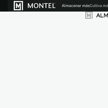
Almacenar más
Cultiva m
Folletos
Modos de Operac
Nuestra Histor