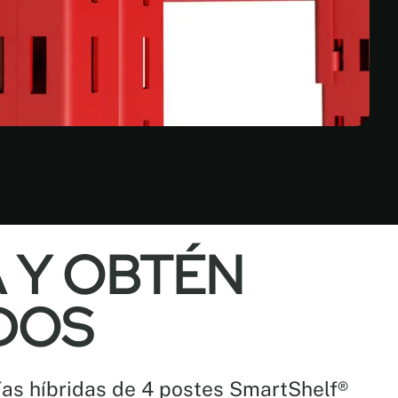
 Y OBTÉN
DOS
ías híbridas de 4 postes SmartShelf®