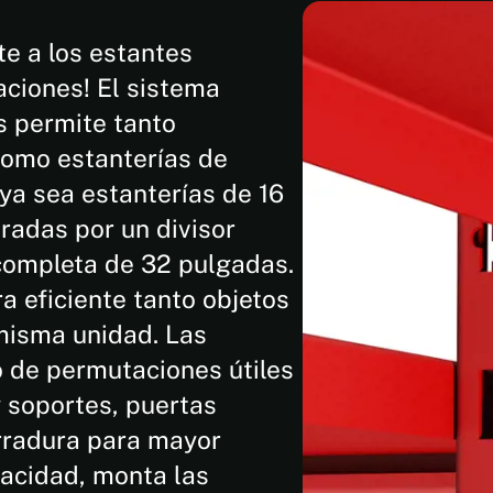
y
esp
te a los estantes
aciones! El sistema
s permite tanto
Hasta
como estanterías de
500 lb
ya sea estanterías de 16
por
estante
radas por un divisor
(227
 completa de 32 pulgadas.
kg)
a eficiente tanto objetos
misma unidad. Las
o de permutaciones útiles
 soportes, puertas
erradura para mayor
acidad, monta las