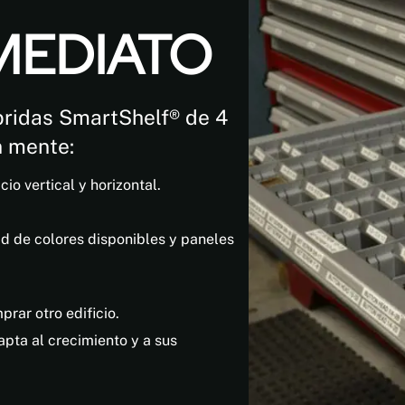
MEDIATO
bridas SmartShelf® de 4
n mente:
io vertical y horizontal.
d de colores disponibles y paneles
prar otro edificio.
pta al crecimiento y a sus