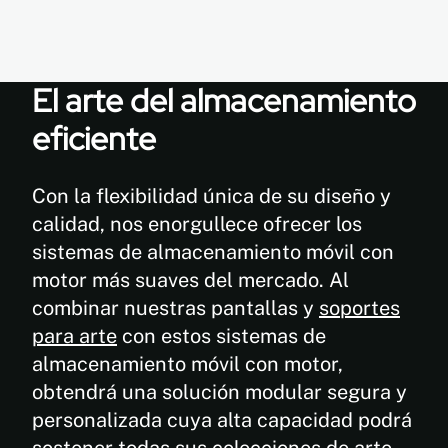
El arte del almacenamiento
Dimensiones
eficiente
y
Con la flexibilidad única de su diseño y
especificaciones
calidad, nos enorgullece ofrecer los
sistemas de almacenamiento móvil con
Sistema
motor más suaves del mercado. Al
móvil
combinar nuestras pantallas y
soportes
con
motor
para arte
con estos sistemas de
almacenamiento móvil con motor,
obtendrá una solución modular segura y
personalizada cuya alta capacidad podrá
sostener todas sus colecciones de arte,