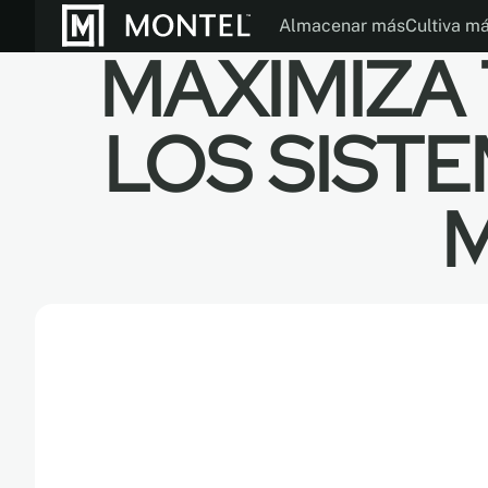
Almacenar más
Cultiva m
MAXIMIZA
Folletos
Modos de Operac
Nuestra Histor
LOS SIST