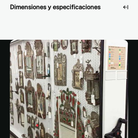
Dimensiones y especificaciones
Dimensiones
y
especificaciones
Sistema
móvil de
asistencia
mecánica