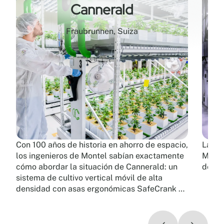
Cannerald
Fraubrunnen, Suiza
Con 100 años de historia en ahorro de espacio,
Las so
los ingenieros de Montel sabían exactamente
Monte
cómo abordar la situación de Cannerald: un
de es
sistema de cultivo vertical móvil de alta
densidad con asas ergonómicas SafeCrank de
asistencia mecánica y sistemas integrados de
iluminación, riego y ventilación incorporados
en cada carro.