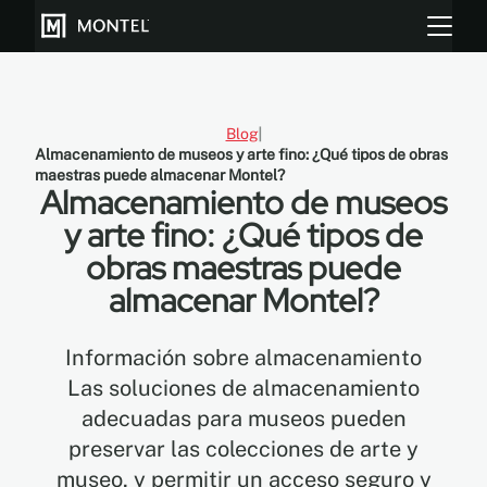
Blog
Almacenamiento de museos y arte fino: ¿Qué tipos de obras
Almacenar más
maestras puede almacenar Montel?
Almacenamiento de museos
Cultiva más
y arte fino: ¿Qué tipos de
obras maestras puede
Sobre Nosotros
almacenar Montel?
Centro de Recursos
Información sobre almacenamiento
Blog
Las soluciones de almacenamiento
adecuadas para museos pueden
Galeria
preservar las colecciones de arte y
museo, y permitir un acceso seguro y