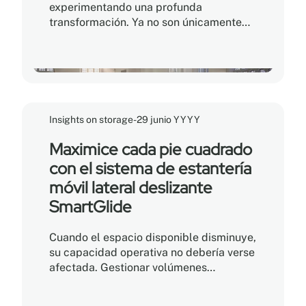
experimentando una profunda
transformación. Ya no son únicamente
lugares dedicados a la conservación de
libros, sino que se han convertido en
verdaderos centros comunitarios,
espacios colaborativos y entornos de
aprendizaje digital. Para los directores
de bibliotecas y los responsables de las
Insights on storage
-
29 junio YYYY
instalaciones, esta evolución plantea un
desafío muy real: ¿cómo ampliar los
Maximice cada pie cuadrado
espacios destinados a las actividades
con el sistema de estantería
comunitarias sin comprometer la
móvil lateral deslizante
integridad de las colecciones físicas?
SmartGlide
Cuando el espacio disponible disminuye,
su capacidad operativa no debería verse
afectada. Gestionar volúmenes
crecientes de expedientes, cajas de
archivo, equipos especializados e