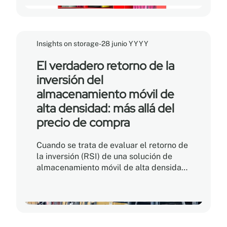
inventario esencial en un espacio
restringido a menudo genera la
sensación de que simplemente ya no
hay lugar. El problema generalmente no
Insights on storage
-
28 junio YYYY
es la falta de superficie, sino la manera
en que el espacio está distribuido y
El verdadero retorno de la
optimizado.
inversión del
almacenamiento móvil de
alta densidad: más allá del
precio de compra
Cuando se trata de evaluar el retorno de
la inversión (RSI) de una solución de
almacenamiento móvil de alta densidad,
es fácil creer que el precio de compra
más bajo ofrece el camino más rápido
hacia la rentabilidad. En realidad, el
verdadero RSI se basa en el costo total
de propiedad (CTP), que tiene en cuenta