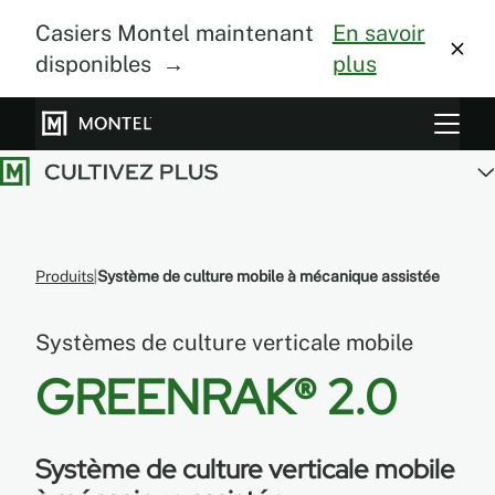
Casiers Montel maintenant
En savoir
disponibles →
plus
Systèmes de rangement
Culture verticale
À propos
Produits
Système de culture mobile à mécanique assistée
Centre de design
Systèmes de culture verticale mobile
Blogue
GREENRAK® 2.0
Galerie
Système de culture verticale mobile