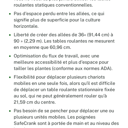
rouille
roulantes statiques conventionnelles.
sur
Pas d'espace perdu entre les allées, ce qui
le
signifie plus de superficie pour la culture
sol
horizontale.
pendant
le
Liberté de créer des allées de 36« (91,44 cm) à
déplacement
90 » (2,29 m). Les tables roulantes ne mesurent
des
en moyenne que 60,96 cm.
unités
Optimisation du flux de travail, avec une
de
meilleure accessibilité et plus d'espace pour
chariot
tailler les plantes (conforme aux normes ADA).
mobile.
Flexibilité pour déplacer plusieurs chariots
Résistant
mobiles en une seule fois, alors qu'il est difficile
aux
de déplacer un table roulante stationnaire fixée
produits
au sol, qui ne peut généralement rouler qu'à
chimiques,
21,59 cm du centre.
aux
Pas besoin de se pencher pour déplacer une ou
solvants,
plusieurs unités mobiles. Les poignées
aux
SafeCrank sont à portée de main et au niveau des
gaz,