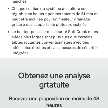
hanches.
aux
acides
Chaque section du système de culture est
et
réglable en hauteur par incréments de 51 mm et
au
peut être inclinée pour un meilleur drainage
nettoyage
grâce à des supports de plateaux inclinés.
à
Le bouton-poussoir de sécurité SafeCrank et les
la
allées plus larges sont plus sûrs que certains
vapeur.
tables roulantes conventionnelles avec des
Roues
allées plus étroites et sans mesures de sécurité
durables
intégrées.
de
qualité
industrielle
Obtenez une analyse
Roues
fabriquées
grtatuite
à
partir
de
Recevez une proposition en moins de 48
matériaux
heures
recyclés