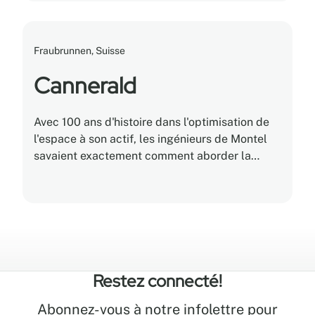
Fraubrunnen, Suisse
Cannerald
Avec 100 ans d'histoire dans l'optimisation de
l'espace à son actif, les ingénieurs de Montel
savaient exactement comment aborder la
situation de Cannerald : un système de culture
verticale mobile à haute densité, équipé de
poignées ergonomiques mécaniques assistées
SafeCrank
et de systèmes intégrés d'éclairage,
d'irrigation et de ventilation dans chaque
chariot.
Restez connecté!
Abonnez-vous à notre infolettre pour