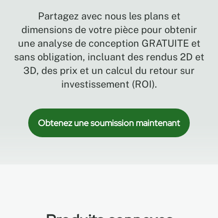
et
Partagez avec nous les plans et
respectueux
de
dimensions de votre pièce pour obtenir
l'environnement
une analyse de conception GRATUITE et
Les
sans obligation, incluant des rendus 2D et
roulements
3D, des prix et un calcul du retour sur
à
investissement (ROI).
billes
antirouille
augmentent
la
Obtenez une soumission maintenant
durabilité
du
PRODUIT
Conçu
pour
optimiser
l'écoulement
de
l'eau