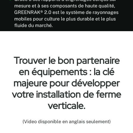
d'alignement
fauteuils
mesure et à ses composants de haute qualité,
à
roulants,
GREENRAK® 2.0 est le système de rayonnages
ressort
aux
mobiles pour culture le plus durable et le plus
en
chariots,
fluide du marché.
acier
aux
inoxydable
plates-
formes
Roues
de
remplies
récolte
de
Trouver le bon partenaire
roulantes
verre
et
en équipements : la clé
sans
aux
rouille
majeure pour développer
chariots
de
élévateurs
qualité
votre installation de ferme
à
industrielle
fourche
verticale.
Roues
de
en
rouler
acier
facilement.
(Video disponible en anglais seulement)
inoxydable
Plus
avec