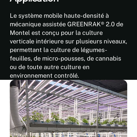
rails
Grands
monoblocs
Le système mobile haute-densité à
pare-
sont
chocs
mécanique assistée GREENRAK® 2.0 de
plus
blancs
Montel est conçu pour la culture
rapides
non
à
verticale intérieure sur plusieurs niveaux,
émetteurs
installer
permettant la culture de légumes-
de
L'aluminium
COV
feuilles, de micro-pousses, de cannabis
ne
Bouton
ou de toute autre culture en
rouille
poussoir
environnement contrôlé.
pas
SafeCrank
Les
pour
goupilles
la
d'alignement
sécurité
à
dans
ressort
les
antirouille
allées
assurent
Peinture
la
blanche