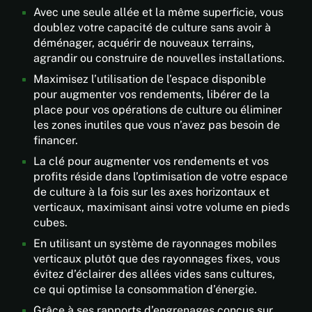
ce
Avec une seule allée et la même superficie, vous
profil
qui
doublez votre capacité de culture sans avoir à
bas
facilite
déménager, acquérir de nouveaux terrains,
intégrées
l'accès
agrandir ou construire de nouvelles installations.
de
à
chaque
Maximisez l’utilisation de l’espace disponible
l'arrière
côté
pour augmenter vos rendements, libérer de la
de
du
place pour vos opérations de culture ou éliminer
chaque
rail.
les zones inutiles que vous n’avez pas besoin de
côté
financer.
Rail
de
en
l'allée.
La clé pour augmenter vos rendements et vos
aluminium
profits réside dans l’optimisation de votre espace
Evite
antirouille
de culture à la fois sur les axes horizontaux et
les
d'une
verticaux, maximisant ainsi votre volume en pieds
risques
seule
cubes.
de
pièce,
piétinement,
En utilisant un système de rayonnages mobiles
facile
ce
verticaux plutôt que des rayonnages fixes, vous
à
qui
évitez d’éclairer des allées vides sans cultures,
nettoyer.
permet
ce qui optimise la consommation d’énergie.
Goupilles
aux
Grâce à ses rapports d’engrenages conçus sur