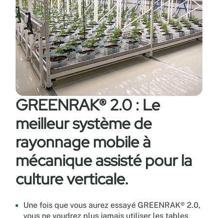
continuité
en
entre
poudre
les
antimicrobienne
rails,
ultra-
ce
réfléchissante
qui
(approuvée
élimine
par
les
la
mouvements
FDA).
GREENRAK® 2.0 : Le
latéraux
et
meilleur système de
verticaux.
Les
rayonnage mobile à
roues
mécanique assisté pour la
inoxydables
ne
culture verticale.
laissent
aucun
résidu
Une fois que vous aurez essayé GREENRAK® 2.0,
de
vous ne voudrez plus jamais utiliser les tables