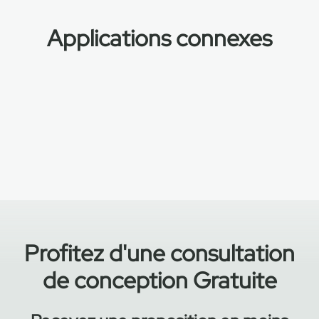
Applications connexes
Départements sportifs et
athlétiques
Rangement Football
américain
Équipes sportives
professionnelles
Profitez d'une consultation
de conception Gratuite