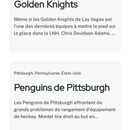
Golden Knights
Même si les Golden Knights de Las Vegas est
l’une des dernières équipes à mettre le pied sur
la glace dans la LNH, Chris Davidson Adams, le
directeur général de l’équipement, n’est pas un
débutant. Il effectue ce travail, ou environ,
depuis qu’il a 16 ans, lorsqu’il remplissait des
bouteilles d’eau pour des athlètes
professionnels au Wisconsin (Michigan?).
Pittsburgh, Pennsylvanie, États-Unis
Penguins de Pittsburgh
Les Penguins de Pittsburgh affrontent de
grands problèmes de rangement d'équipement
de hockey. Montel tire droit au but en
modernisant leurs installations.