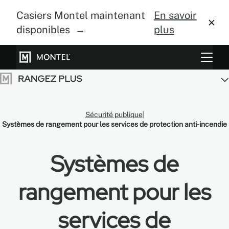
Casiers Montel maintenant
En savoir
disponibles →
plus
Systèmes de rangement
Culture verticale
Sécurité publique
À propos
Systèmes de rangement pour les services de protection anti-incendie
Centre de design
Systèmes de
Blogue
rangement pour les
Galerie
services de