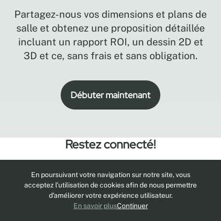
Partagez-nous vos dimensions et plans de
salle et obtenez une proposition détaillée
incluant un rapport ROI, un dessin 2D et
3D et ce, sans frais et sans obligation.
Débuter maintenant
Restez connecté!
Abonnez-vous à notre infolettre pour
En poursuivant votre navigation sur notre site, vous
obtenir les dernières informations,
acceptez l’utilisation de cookies afin de nous permettre
innovations et conseils en matière
d’améliorer votre expérience utilisateur.
d’agriculture verticale ou de rangement à
En savoir plus
Continuer
haute densité.