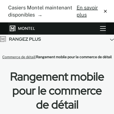
Casiers Montel maintenant
En savoir
disponibles →
plus
Systèmes de rangement
Culture verticale
Commerce de détail
Rangement mobile pour le commerce de détail
À propos
Rangement mobile
Centre de design
Blogue
pour le commerce
Galerie
de détail