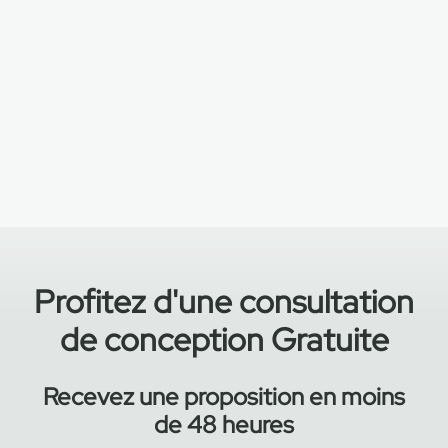
bière et les tonneaux
mobiles pour le vin et les
Systèmes d'entreposage
spiritueux
mobiles pour chambres
Systèmes de rangement
froides
mobiles pour
l'entreposage de bagages
Profitez d'une consultation
de conception Gratuite
Recevez une proposition en moins
de 48 heures