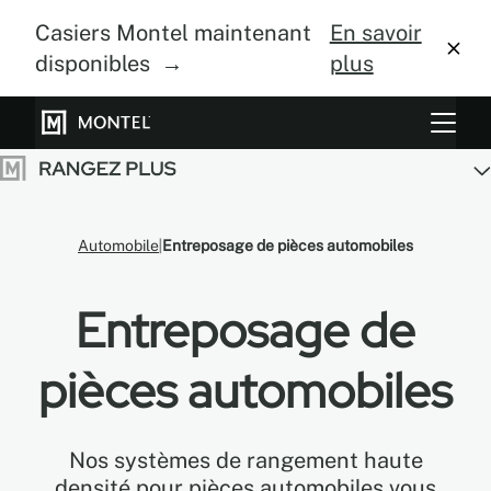
Casiers Montel maintenant
En savoir
disponibles →
plus
Systèmes de rangement
Culture verticale
Automobile
Entreposage de pièces automobiles
À propos
Entreposage de
Centre de design
Blogue
pièces automobiles
Galerie
Nos systèmes de rangement haute
densité pour pièces automobiles vous