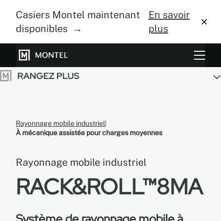
Casiers Montel maintenant
En savoir
disponibles →
plus
Systèmes de rangement
Culture verticale
À propos
Rayonnage mobile industriel
À mécanique assistée pour charges moyennes
Centre de design
Rayonnage mobile industriel
Blogue
RACK&ROLL™8MA
Galerie
Système de rayonnage mobile à