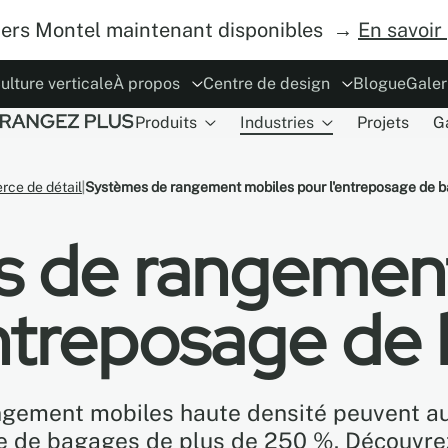
iers Montel maintenant disponibles →
En savoir
ulture verticale
À propos
Centre de design
Blogue
Galer
Produits
Industries
Projets
G
e
des d'opération
Le concept
ESG
Carrières
Sécurités
Devenez un distributeur
Planificateur MoDraw
Partenariat
Garantie
Co
ce de détail
Systèmes de rangement mobiles pour l'entreposage de 
 de rangemen
entreposage de
ngement mobiles haute densité peuvent a
le de bagages de plus de 250 %. Découv