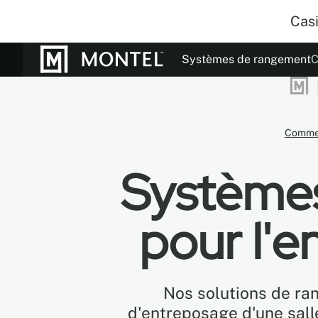
Cas
Systèmes de rangement
C
Documentation
Notre histoir
Couleurs
Mo
Commer
Systèmes
pour l'
Nos solutions de ra
d'entreposage d'une sal