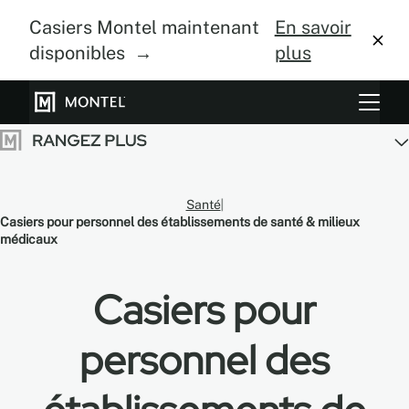
Casiers Montel maintenant
En savoir
disponibles →
plus
Systèmes de rangement
Culture verticale
Santé
À propos
Casiers pour personnel des établissements de santé & milieux
médicaux
Centre de design
Casiers pour
Blogue
personnel des
Galerie