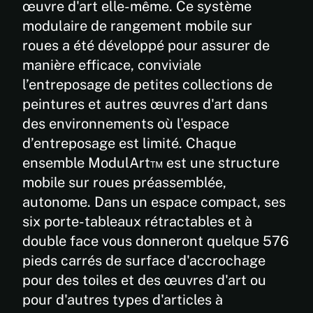
œuvre d'art elle-même. Ce système
modulaire:
modulaire de rangement mobile sur
36" à 108"
(914m à
roues a été développé pour assurer de
2743mm)
manière efficace, conviviale
Capacité
l’entreposage de petites collections de
de
peintures et autres œuvres d'art dans
charge
des environnements où l'espace
du
panneau:
d’entreposage est limité. Chaque
5 lbs par
ensemble ModulArt™ est une structure
pied
mobile sur roues préassemblée,
carré par
côté
autonome. Dans un espace compact, ses
(24.5
six porte-tableaux rétractables et à
kg/m2)
double face vous donneront quelque 576
*Dimensions
pieds carrés de surface d'accrochage
sur mesure
pour des toiles et des œuvres d'art ou
disponibles
sur
pour d'autres types d'articles à
demande