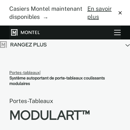
Casiers Montel maintenant
En savoir
disponibles →
plus
Systèmes de rangement
Culture verticale
À propos
Portes-tableaux
Système autoportant de porte-tableaux coulissants
Centre de design
modulaires
Blogue
Portes-Tableaux
MODULART™
Galerie