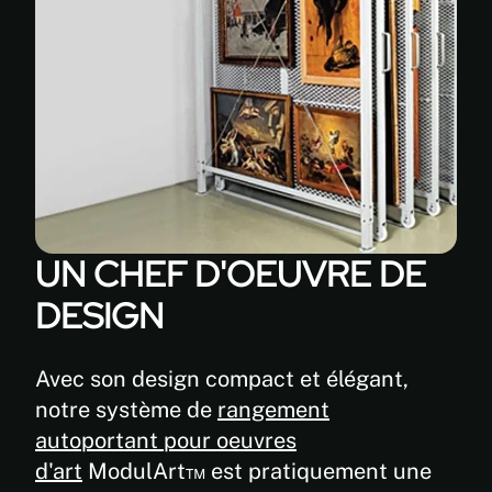
DIMENSIONS
ET CAPACITÉ
DE CHARGE
Longueur
du
panneau:
36" à
120"
(914mm à
3048mm)
UN CHEF D'OEUVRE DE
Hauteur
DESIGN
du
panneau:
72" à
Avec son design compact et élégant,
120"
(1830m à
notre système de
rangement
3048mm)
autoportant pour oeuvres
Largeur
d'art
ModulArt™ est pratiquement une
de l'unité