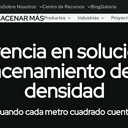
ás
Sobre Nosotros
Centro de Recursos
Blog
Galeria
Productos
Industrias
Proyect
ión
ia
El concepto
Planificador MoDraw
ESG
Carreras
Alianzas con Arquitectos y Diseñado
Conviértase en distribuidor
Garant
rencia en soluc
cenamiento de
densidad
uando cada metro cuadrado cuent