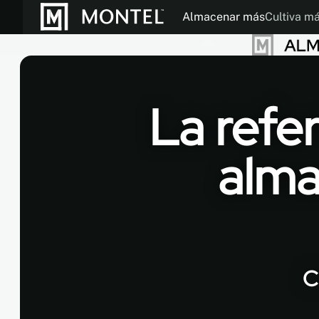
Almacenar más
Cultiva m
Folletos
Modos de Operac
Nuestra Histor
La refe
alma
C