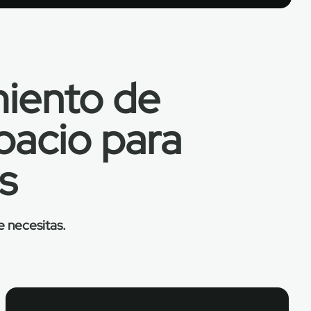
iento de
pacio para
as
e necesitas.