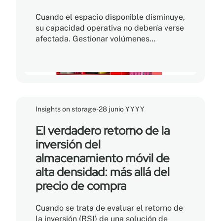
Cuando el espacio disponible disminuye,
su capacidad operativa no debería verse
afectada. Gestionar volúmenes
crecientes de expedientes, cajas de
archivo, equipos especializados e
inventario esencial en un espacio
restringido a menudo genera la
sensación de que simplemente ya no
hay lugar. El problema generalmente no
Insights on storage
-
28 junio YYYY
es la falta de superficie, sino la manera
en que el espacio está distribuido y
El verdadero retorno de la
optimizado.
inversión del
almacenamiento móvil de
alta densidad: más allá del
precio de compra
Cuando se trata de evaluar el retorno de
la inversión (RSI) de una solución de