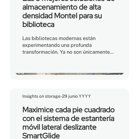
almacenamiento de alta
densidad Montel para su
biblioteca
Las bibliotecas modernas están
experimentando una profunda
transformación. Ya no son únicamente
lugares dedicados a la conservación de
libros, sino que se han convertido en
verdaderos centros comunitarios,
espacios colaborativos y entornos de
aprendizaje digital. Para los directores
de bibliotecas y los responsables de las
Insights on storage
-
29 junio YYYY
instalaciones, esta evolución plantea un
desafío muy real: ¿cómo ampliar los
Maximice cada pie cuadrado
espacios destinados a las actividades
con el sistema de estantería
comunitarias sin comprometer la
móvil lateral deslizante
integridad de las colecciones físicas?
SmartGlide