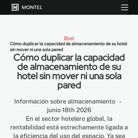
Blog
Cómo duplicar la capacidad de almacenamiento de su hotel
Almacenar más
sin mover ni una sola pared
Cómo duplicar la capacidad
Cultiva más
de almacenamiento de su
hotel sin mover ni una sola
Sobre Nosotros
pared
Centro de Recursos
Información sobre almacenamiento
-
Blog
junio 18th 2026
En el sector hotelero global, la
Galeria
rentabilidad está estrechamente ligada a
la eficiencia del uso del espacio. Ya sea