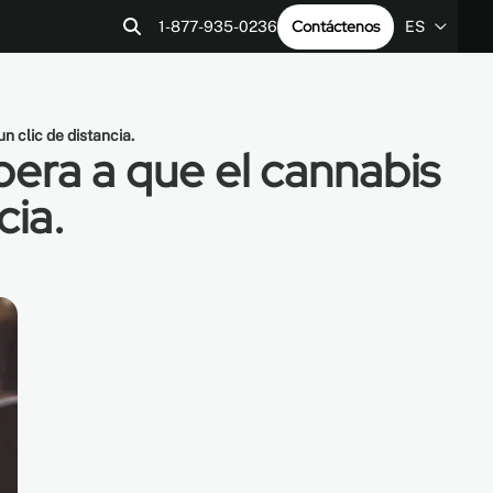
Contáctenos
1-877-935-0236
ES
EN
res
ía
Contáctenos
Archivos REVIT
LEED v4
ES
 clic de distancia.
era a que el cannabis
cia.