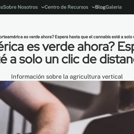
ás
Sobre Nosotros
Centro de Recursos
Blog
Galeria
ión
ia
El concepto
Planificador MoDraw
ESG
Carreras
Alianzas con Arquitectos y Diseñado
Conviértase en distribuidor
Garant
rteamérica es verde ahora? Espera hasta que el cannabis esté a solo un
ica es verde ahora? Esp
é a solo un clic de distan
Información sobre la agricultura vertical