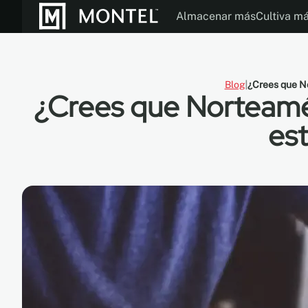
Almacenar más
Cultiva m
Folletos
Modos de Operac
Nuestra Histor
Blog
¿Crees que No
¿Crees que Norteamér
est