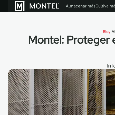
Almacenar más
Cultiva m
Folletos
Modos de Operac
Nuestra Histor
Blog
Mo
Montel: Proteger e
Inf