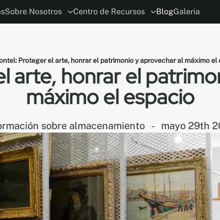
ás
Sobre Nosotros
Centro de Recursos
Blog
Galeria
ión
ia
El concepto
Planificador MoDraw
ESG
Carreras
Alianzas con Arquitectos y Diseñado
Conviértase en distribuidor
Garant
ntel: Proteger el arte, honrar el patrimonio y aprovechar al máximo el
l arte, honrar el patrimo
máximo el espacio
ormación sobre almacenamiento
-
mayo 29th 