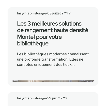
Insights on storage
-
08 juillet YYYY
Les 3 meilleures solutions
de rangement haute densité
Montel pour votre
bibliothèque
Les bibliothèques modernes connaissent
une profonde transformation. Elles ne
sont plus uniquement des lieux
consacrés à la conservation des livres;
elles sont devenues de véritables
carrefours communautaires, des
espaces collaboratifs et des
environnements d'apprentissage
numérique. Pour les gestionnaires de
Insights on storage
-
29 juin YYYY
bibliothèques et les responsables des