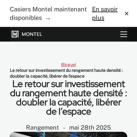
Casiers Montel maintenant
En savoir
disponibles →
plus
Systèmes de rangement
Culture verticale
Blogue
Le retour sur investissement du rangement haute densité :
À propos
doubler la capacité, libérer de l’espace
Le retour sur investissement
Centre de design
du rangement haute densité :
doubler la capacité, libérer
Blogue
de l’espace
Galerie
Rangement
-
mai 28th 2025