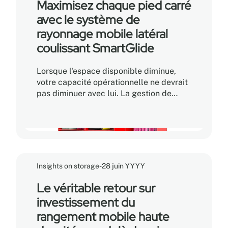
installations, cette évolution soulève un
Maximisez chaque pied carré
défi bien réel : comment agrandir les
avec le système de
espaces destinés aux activités
rayonnage mobile latéral
communautaires sans compromettre
l'intégrité des collections physiques?
coulissant SmartGlide
Lorsque l'espace disponible diminue,
votre capacité opérationnelle ne devrait
pas diminuer avec lui. La gestion de
volumes croissants de dossiers, de
boîtes d'archives, d'équipements
spécialisés et d'inventaire essentiel dans
un espace restreint donne souvent
l'impression qu'il n'y a tout simplement
plus assez de place. Le problème n'est
Insights on storage
-
28 juin YYYY
généralement pas le manque de
superficie, mais la façon dont l'espace
Le véritable retour sur
est aménagé et utilisé.
investissement du
rangement mobile haute