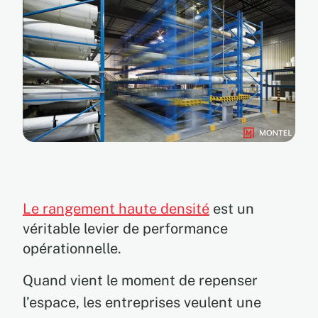
EN
FR
ES
Le rangement haute densité
est un
véritable levier de performance
opérationnelle.
Quand vient le moment de repenser
l’espace, les entreprises veulent une