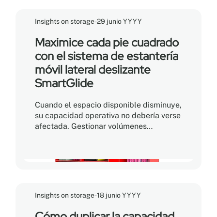
aprendizaje digital. Para los directores
de bibliotecas y los responsables de las
Insights on storage
-
29 junio YYYY
instalaciones, esta evolución plantea un
desafío muy real: ¿cómo ampliar los
Maximice cada pie cuadrado
espacios destinados a las actividades
con el sistema de estantería
comunitarias sin comprometer la
móvil lateral deslizante
integridad de las colecciones físicas?
SmartGlide
Cuando el espacio disponible disminuye,
su capacidad operativa no debería verse
afectada. Gestionar volúmenes
crecientes de expedientes, cajas de
archivo, equipos especializados e
inventario esencial en un espacio
restringido a menudo genera la
sensación de que simplemente ya no
hay lugar. El problema generalmente no
Insights on storage
-
18 junio YYYY
es la falta de superficie, sino la manera
en que el espacio está distribuido y
Cómo duplicar la capacidad