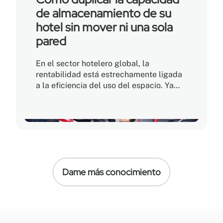
optimizado.
de almacenamiento de su
hotel sin mover ni una sola
pared
En el sector hotelero global, la
rentabilidad está estrechamente ligada
a la eficiencia del uso del espacio. Ya
sea que gestione un hotel boutique
histórico en Europa, un resort de lujo en
Miami o un centro de convenciones con
alto volumen en Chicago, cada metro
cuadrado representa un activo valioso.
Sin embargo, muchos establecimientos
aún destinan una parte importante de su
Dame más conocimiento
superficie a áreas de almacenamiento
traseras ineficientes que podrían
utilizarse para mejorar la experiencia del
cliente y generar ingresos.