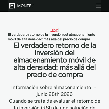
Blog
El verdadero retorno de la inversión del almacenamiento
Almacenar más
móvil de alta densidad: más allá del precio de compra
El verdadero retorno de la
Cultiva más
inversión del
almacenamiento móvil de
Sobre Nosotros
alta densidad: más allá del
Centro de Recursos
precio de compra
Blog
Información sobre almacenamiento
-
Galeria
junio 28th 2026
Cuando se trata de evaluar el retorno de
la inversión (RSI) de una solución de