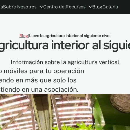
ás
Sobre Nosotros
Centro de Recursos
Blog
Galeria
ión
ia
El concepto
Planificador MoDraw
ESG
Carreras
Alianzas con Arquitectos y Diseñado
Conviértase en distribuidor
Garant
Blog
Lleve la agricultura interior al siguiente nivel
gricultura interior al sigui
Información sobre la agricultura vertical
 móviles para tu operación
tiendo en más que solo los
irtiendo en una asociación.