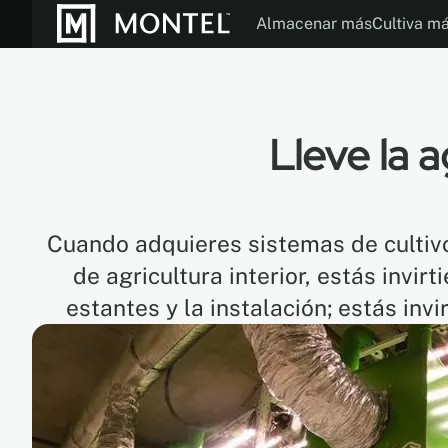
Almacenar más
Cultiva m
Folletos
Modos de Operac
Nuestra Histor
Lleve la a
Cuando adquieres sistemas de cultivo
de agricultura interior, estás invir
estantes y la instalación; estás inv