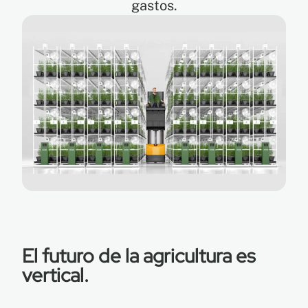
gastos.
EN
FR
ES
El futuro de la agricultura es
vertical.