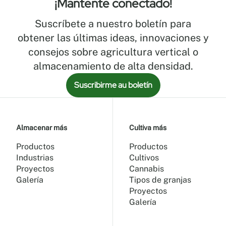
¡Mantente conectado!
Dimensiones
Suscríbete a nuestro boletín para
y
obtener las últimas ideas, innovaciones y
consejos sobre agricultura vertical o
especificaciones
almacenamiento de alta densidad.
Suscribirme au boletín
# DE
NIVELES:
DE 2 A 5
Almacenar más
Cultiva más
Productos
Productos
Industrias
Cultivos
Proyectos
Cannabis
Galería
Tipos de granjas
Proyectos
Galería