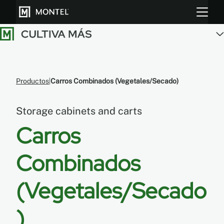
Almacenar más
Productos
Carros Combinados (Vegetales/Secado)
Cultiva más
Storage cabinets and carts
Sobre Nosotros
Carros
Centro de Recursos
Combinados
Blog
(Vegetales/Secado
Galeria
)