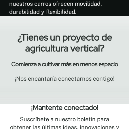
arañazos.
nuestros carros ofrecen movilidad,
Máxima
durabilidad y flexibilidad.
resistencia
y
durabilidad
¿Tienes un proyecto de
para
soportar
agricultura vertical?
cargas
más
pesadas.
Comienza a cultivar más en menos espacio
Ruedas
resistentes
¡Nos encantaría conectarnos contigo!
para
facilitar
el
transporte
¡Mantente conectado!
en
cualquier
Suscríbete a nuestro boletín para
entorno.
obtener las últimas ideas, innovaciones y