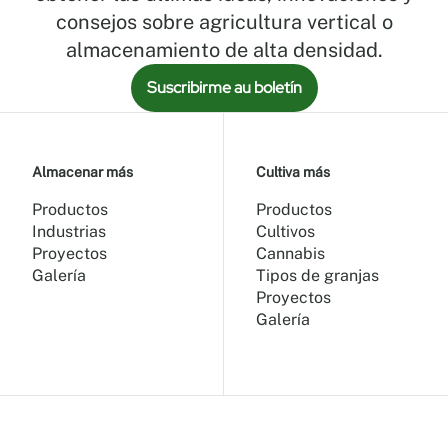
Una
consejos sobre agricultura vertical o
amplia
gama
almacenamiento de alta densidad.
de
Suscribirme au boletín
accesorios.
Excelente
para
el
Almacenar más
Cultiva más
transporte
entre
Productos
Productos
salas
Industrias
Cultivos
de
Proyectos
Cannabis
vegetación
Galería
Tipos de granjas
y
Proyectos
floración.
Galería
Estantes
perforados
opcionales
para
una