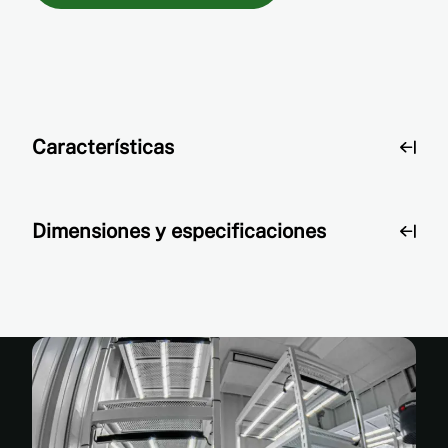
Características
Dimensiones y especificaciones
Características
Características
Dimensiones
clave
y