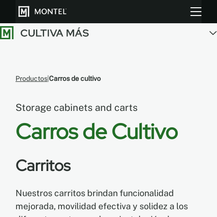
Almacenar más
Productos
Carros de cultivo
Cultiva más
Storage cabinets and carts
Sobre Nosotros
Carros de Cultivo
Centro de Recursos
Carritos
Blog
Galeria
Nuestros carritos brindan funcionalidad
mejorada, movilidad efectiva y solidez a los