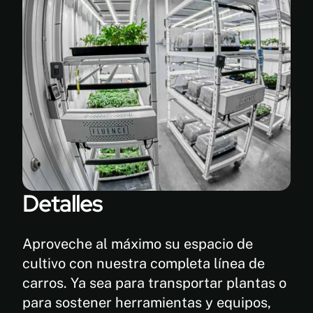
especificaciones
Ofrecido
en
varios
# DE
tamaños
NIVELES:
DE 2 A 4
y
modelos
de
estantes:
Acabados
Detalles
duraderos
de
pintura
en
Aproveche al máximo su espacio de
polvo,
cultivo con nuestra completa línea de
evitando
carros. Ya sea para transportar plantas o
marcas
para sostener herramientas y equipos,
y