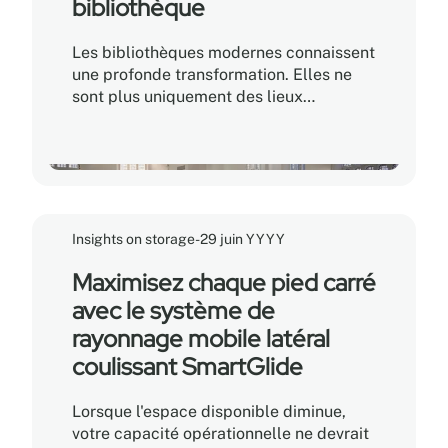
bibliothèque
Les bibliothèques modernes connaissent
une profonde transformation. Elles ne
sont plus uniquement des lieux
consacrés à la conservation des livres;
elles sont devenues de véritables
carrefours communautaires, des
espaces collaboratifs et des
environnements d'apprentissage
numérique. Pour les gestionnaires de
Insights on storage
-
29 juin YYYY
bibliothèques et les responsables des
installations, cette évolution soulève un
Maximisez chaque pied carré
défi bien réel : comment agrandir les
avec le système de
espaces destinés aux activités
rayonnage mobile latéral
communautaires sans compromettre
l'intégrité des collections physiques?
coulissant SmartGlide
Lorsque l'espace disponible diminue,
votre capacité opérationnelle ne devrait