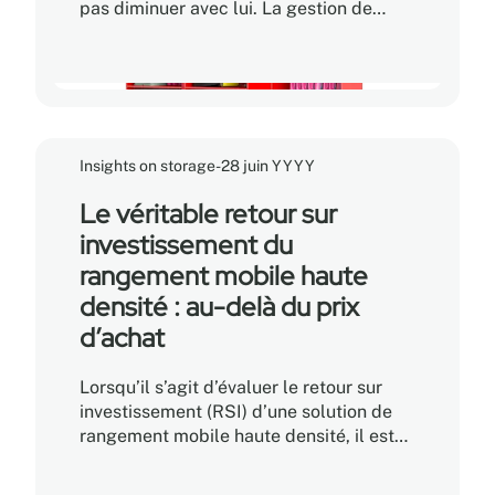
pas diminuer avec lui. La gestion de
volumes croissants de dossiers, de
boîtes d'archives, d'équipements
spécialisés et d'inventaire essentiel dans
un espace restreint donne souvent
l'impression qu'il n'y a tout simplement
plus assez de place. Le problème n'est
Insights on storage
-
28 juin YYYY
généralement pas le manque de
superficie, mais la façon dont l'espace
Le véritable retour sur
est aménagé et utilisé.
investissement du
rangement mobile haute
densité : au-delà du prix
d’achat
Lorsqu’il s’agit d’évaluer le retour sur
investissement (RSI) d’une solution de
rangement mobile haute densité, il est
facile de croire que le prix d’achat le
plus bas offre le chemin le plus rapide