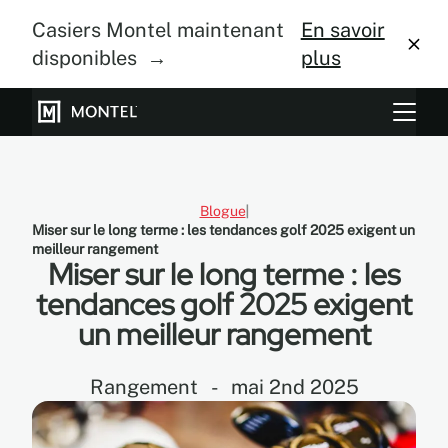
Casiers Montel maintenant
En savoir
disponibles →
plus
Systèmes de rangement
Culture verticale
Blogue
Miser sur le long terme : les tendances golf 2025 exigent un
À propos
meilleur rangement
Miser sur le long terme : les
Centre de design
tendances golf 2025 exigent
un meilleur rangement
Blogue
Galerie
Rangement
-
mai 2nd 2025