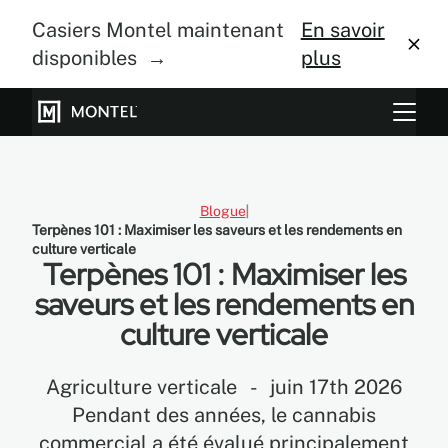
Casiers Montel maintenant
En savoir
disponibles →
plus
Systèmes de rangement
Culture verticale
Blogue
Terpènes 101 : Maximiser les saveurs et les rendements en
À propos
culture verticale
Terpènes 101 : Maximiser les
Centre de design
saveurs et les rendements en
culture verticale
Blogue
Galerie
Agriculture verticale
-
juin 17th 2026
Pendant des années, le cannabis
commercial a été évalué principalement