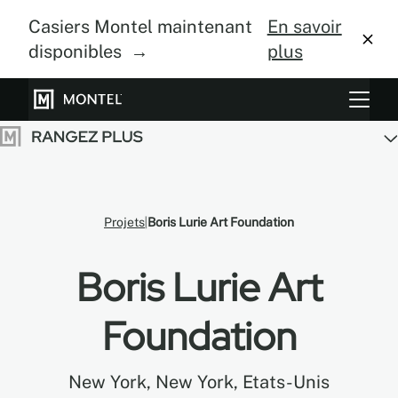
Casiers Montel maintenant
En savoir
disponibles →
plus
Systèmes de rangement
Culture verticale
À propos
Projets
Boris Lurie Art Foundation
Centre de design
Boris Lurie Art
Blogue
Foundation
Galerie
New York, New York, Etats-Unis