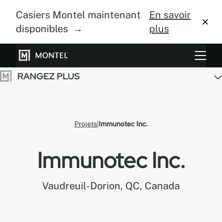
Casiers Montel maintenant
En savoir
disponibles →
plus
Systèmes de rangement
Culture verticale
À propos
Projets
Immunotec Inc.
Centre de design
Immunotec Inc.
Blogue
Vaudreuil-Dorion, QC, Canada
Galerie