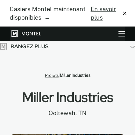
Casiers Montel maintenant
En savoir
disponibles →
plus
Systèmes de rangement
Culture verticale
À propos
Projets
Miller Industries
Centre de design
Miller Industries
Blogue
Ooltewah, TN
Galerie